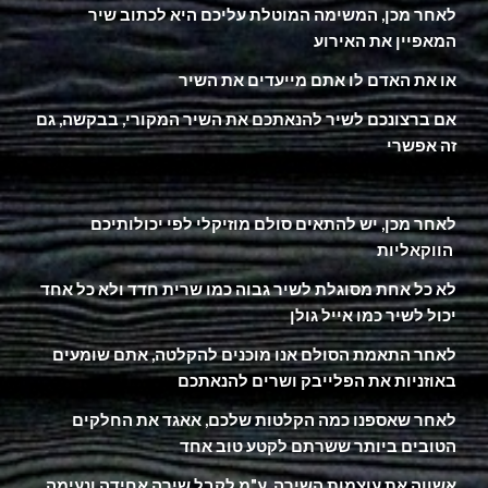
לאחר מכן, המשימה המוטלת עליכם היא לכתוב שיר
המאפיין את האירוע
או את האדם לו אתם מייעדים את השיר
אם ברצונכם לשיר להנאתכם את השיר המקורי, בבקשה, גם
זה אפשרי
לאחר מכן, יש להתאים סולם מוזיקלי לפי יכולותיכם
הווקאליות
לא כל אחת מסוגלת לשיר גבוה כמו שרית חדד ולא כל אחד
יכול לשיר כמו אייל גולן
לאחר התאמת הסולם אנו מוכנים להקלטה, אתם שומעים
באוזניות את הפלייבק ושרים להנאתכם
לאחר שאספנו כמה הקלטות שלכם, אאגד את החלקים
הטובים ביותר ששרתם לקטע טוב אחד
אשווה את עוצמות השירה, ע"מ לקבל שירה אחידה ונעימה