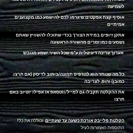
לשמיעה
אוסיף קצת אפקטים שיגרמו לכם להישמע כמו מקצוענים
אמיתיים
אתקן זיופים במידת הצורך בכדי שתוכלו להשוויץ שאתם
נשמעים כמו זמרים מהשורה הראשונה
אערוך עריכה דיגיטלית ע"מ שכל השיר ישמע מגובש
.כל מה שנותר הוא להדפיס תמונה/כיתוב לדיסק (אם תרצו
כמובן) והופ, לצריבה
את ההקלטה תקבלו גם למייל/ווטסאפ או אפילו יוטיוב באם
תרצו
הקלטת פלייבק אורכת כשעה עד שעתיים
וכוללת את כל
!
התוספות האמורות לעיל